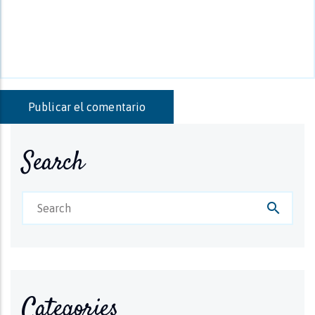
Search
search
Categories