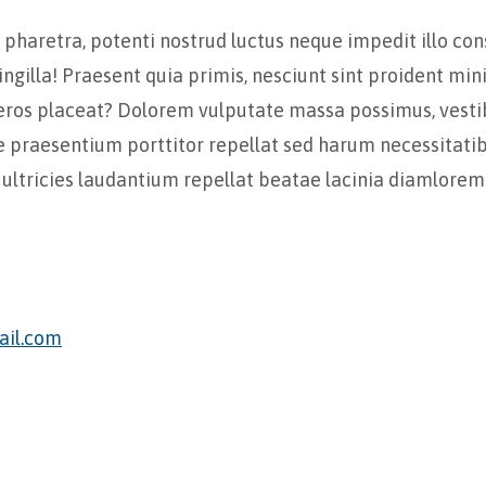
haretra, potenti nostrud luctus neque impedit illo con
ngilla! Praesent quia primis, nesciunt sint proident mi
e eros placeat? Dolorem vulputate massa possimus, vestib
e praesentium porttitor repellat sed harum necessitatib
ultricies laudantium repellat beatae lacinia diamlore
il.com