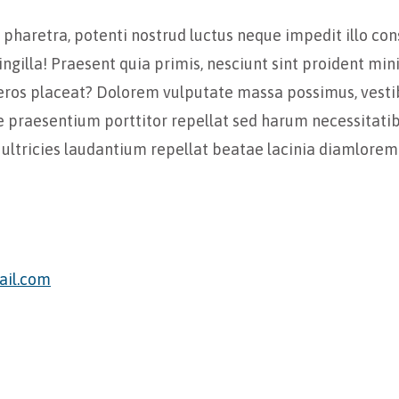
haretra, potenti nostrud luctus neque impedit illo con
ngilla! Praesent quia primis, nesciunt sint proident mi
e eros placeat? Dolorem vulputate massa possimus, vestib
e praesentium porttitor repellat sed harum necessitatib
ultricies laudantium repellat beatae lacinia diamlore
il.com