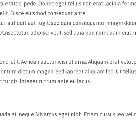
ue vitae, pede. Donec eget tellus non erat lacinia ferm
elit. Fusce euismod consequat ante.
 aut odit aut fugit, sed quia consequuntur magni dolo
t,nsectetur, adipisci velit, sed quia non numquam eius 
end, elit. Aenean auctor wisi et urna. Aliquam erat volu
mentum dictum magna. Sed laoreet aliquam leo. Ut tellus 
 turpis. Integer rutrum ante eu lacus.
suada at, neque. Vivamus eget nibh. Etiam cursus leo vel 