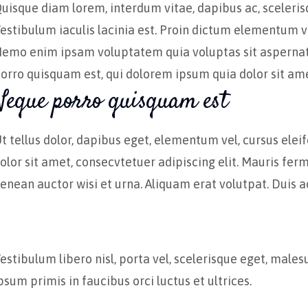
uisque diam lorem, interdum vitae, dapibus ac, scelerisq
estibulum iaculis lacinia est. Proin dictum elementum v
emo enim ipsam voluptatem quia voluptas sit aspernatur
orro quisquam est, qui dolorem ipsum quia dolor sit ame
Neque porro quisquam est
t tellus dolor, dapibus eget, elementum vel, cursus eleif
olor sit amet, consecvtetuer adipiscing elit. Mauris fer
enean auctor wisi et urna. Aliquam erat volutpat. Duis ac
estibulum libero nisl, porta vel, scelerisque eget, male
psum primis in faucibus orci luctus et ultrices.