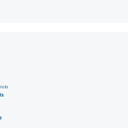
ricks
is
e