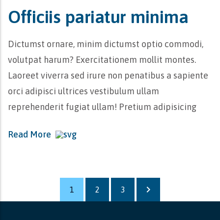
Officiis pariatur minima
Dictumst ornare, minim dictumst optio commodi,
volutpat harum? Exercitationem mollit montes.
Laoreet viverra sed irure non penatibus a sapiente
orci adipisci ultrices vestibulum ullam
reprehenderit fugiat ullam! Pretium adipisicing
Read More
keyboard_arrow_right
1
2
3