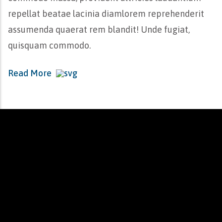
repellat beatae lacinia diamlorem reprehenderit
assumenda quaerat rem blandit! Unde fugiat,
quisquam commodo.
Read More