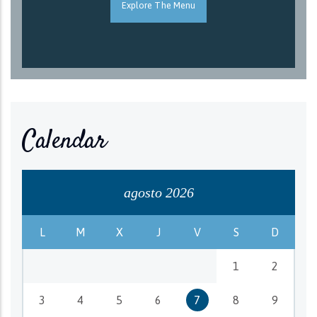
Explore The Menu
Calendar
agosto 2026
L
M
X
J
V
S
D
1
2
3
4
5
6
7
8
9