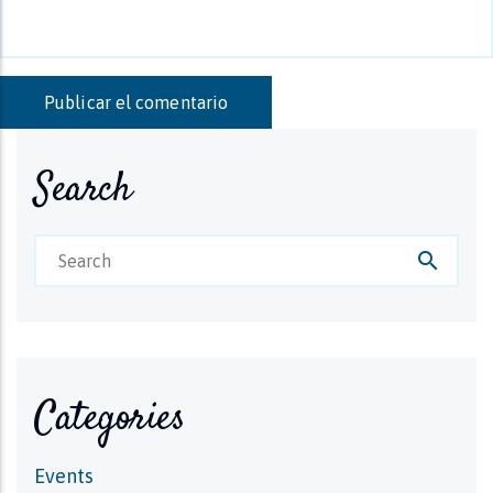
Search
search
Categories
Events