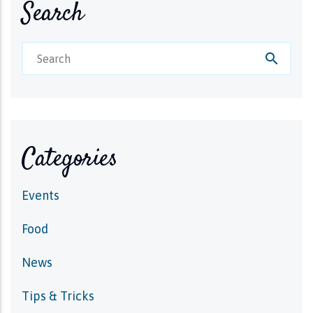
Search
search
Categories
Events
Food
News
Tips & Tricks