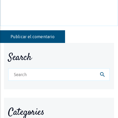
Search
search
Categories