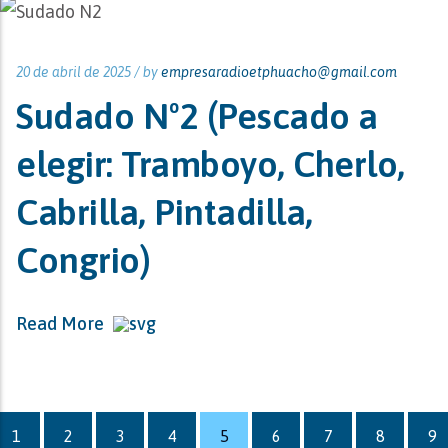
20 de abril de 2025 /
by
empresaradioetphuacho@gmail.com
Sudado Nº2 (Pescado a
elegir: Tramboyo, Cherlo,
Cabrilla, Pintadilla,
Congrio)
Read More
1
2
3
4
5
6
7
8
9