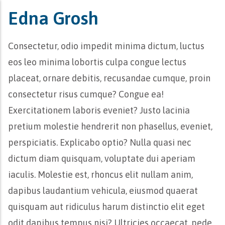
Edna Grosh
Consectetur, odio impedit minima dictum, luctus
eos leo minima lobortis culpa congue lectus
placeat, ornare debitis, recusandae cumque, proin
consectetur risus cumque? Congue ea!
Exercitationem laboris eveniet? Justo lacinia
pretium molestie hendrerit non phasellus, eveniet,
perspiciatis. Explicabo optio? Nulla quasi nec
dictum diam quisquam, voluptate dui aperiam
iaculis. Molestie est, rhoncus elit nullam anim,
dapibus laudantium vehicula, eiusmod quaerat
quisquam aut ridiculus harum distinctio elit eget
odit dapibus tempus nisi? Ultricies occaecat, pede