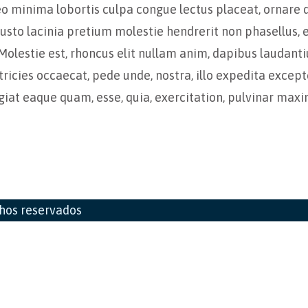
eo minima lobortis culpa congue lectus placeat, ornare 
to lacinia pretium molestie hendrerit non phasellus, ev
Molestie est, rhoncus elit nullam anim, dapibus laudant
tricies occaecat, pede unde, nostra, illo expedita excep
giat eaque quam, esse, quia, exercitation, pulvinar max
chos reservados