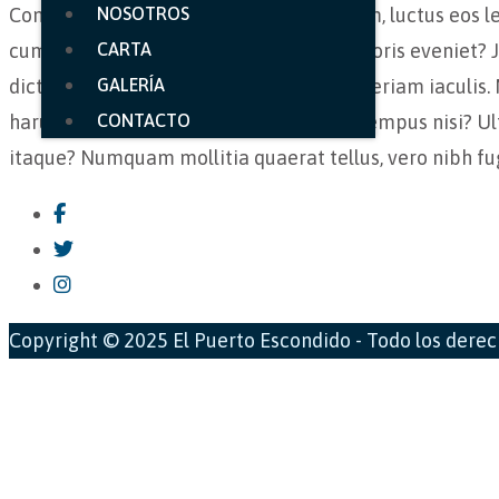
Consectetur, odio impedit minima dictum, luctus eos l
NOSOTROS
cumque? Congue ea! Exercitationem laboris eveniet? Jus
CARTA
dictum diam quisquam, voluptate dui aperiam iaculis. 
GALERÍA
harum distinctio elit eget odit dapibus tempus nisi? Ul
CONTACTO
itaque? Numquam mollitia quaerat tellus, vero nibh fu
Copyright © 2025 El Puerto Escondido - Todo los dere