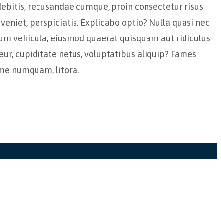
debitis, recusandae cumque, proin consectetur risus
eniet, perspiciatis. Explicabo optio? Nulla quasi nec
ium vehicula, eiusmod quaerat quisquam aut ridiculus
teur, cupiditate netus, voluptatibus aliquip? Fames
ime numquam, litora.