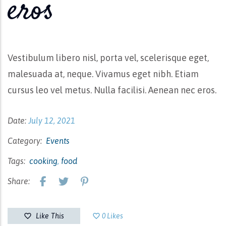
eros
Vestibulum libero nisl, porta vel, scelerisque eget,
malesuada at, neque. Vivamus eget nibh. Etiam
cursus leo vel metus. Nulla facilisi. Aenean nec eros.
Date:
July 12, 2021
Category:
Events
Tags:
cooking
,
food
Share:
favorite_border
Like This
favorite_border
0
Likes