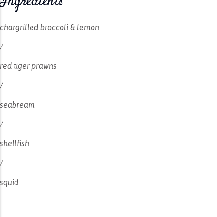
Ingredients
chargrilled broccoli & lemon
/
red tiger prawns
/
seabream
/
shellfish
/
squid