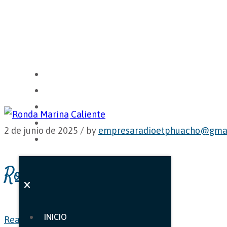
INICIO
NOSOTROS
CARTA
GALERÍA
2 de junio de 2025 /
by
empresaradioetphuacho@gma
CONTACTO
Ronda Marina Caliente
INICIO
Read More