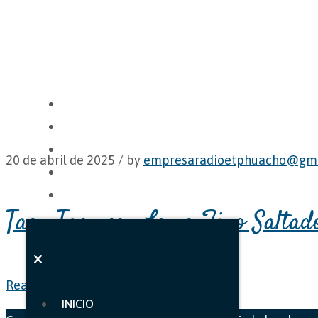
INICIO
NOSOTROS
CARTA
20 de abril de 2025 /
by
empresaradioetphuacho@gma
GALERÍA
CONTACTO
Tacu Tacu con Lomo Fino Saltad
Read More
INICIO